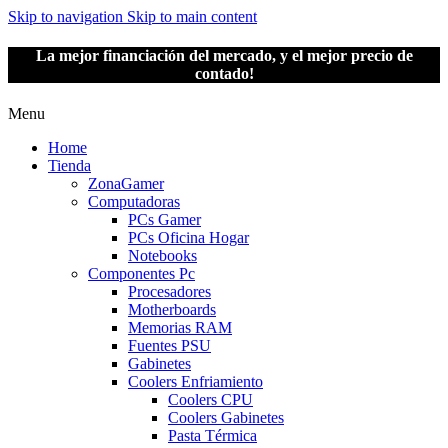
Skip to navigation
Skip to main content
La mejor financiación del mercado, y el mejor precio de
contado!
Menu
Home
Tienda
ZonaGamer
Computadoras
PCs Gamer
PCs Oficina Hogar
Notebooks
Componentes Pc
Procesadores
Motherboards
Memorias RAM
Fuentes PSU
Gabinetes
Coolers Enfriamiento
Coolers CPU
Coolers Gabinetes
Pasta Térmica