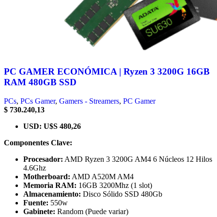
PC GAMER ECONÓMICA | Ryzen 3 3200G 16GB
RAM 480GB SSD
PCs
,
PCs Gamer
,
Gamers - Streamers
,
PС Gamer
$
730.240,13
USD
:
U$S 480,26
Componentes Clave:
Procesador:
AMD Ryzen 3 3200G AM4 6 Núcleos 12 Hilos
4.6Ghz
Motherboard:
AMD A520M AM4
Memoria RAM:
16GB 3200Mhz (1 slot)
Almacenamiento:
Disco Sólido SSD 480Gb
Fuente:
550w
Gabinete:
Random (Puede variar)