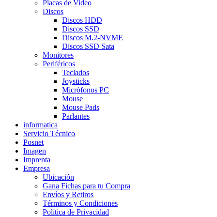
Placas de Video
Discos
Discos HDD
Discos SSD
Discos M.2-NVME
Discos SSD Sata
Monitores
Periféricos
Teclados
Joysticks
Micrófonos PC
Mouse
Mouse Pads
Parlantes
informatica
Servicio Técnico
Posnet
Imagen
Imprenta
Empresa
Ubicación
Gana Fichas para tu Compra
Envíos y Retiros
Términos y Condiciones
Política de Privacidad