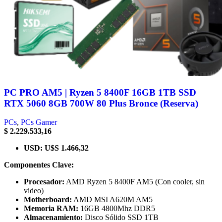
PC PRO AM5 | Ryzen 5 8400F 16GB 1TB SSD
RTX 5060 8GB 700W 80 Plus Bronce (Reserva)
PCs
,
PCs Gamer
$
2.229.533,16
USD
:
U$S 1.466,32
Componentes Clave:
Procesador:
AMD Ryzen 5 8400F AM5 (Con cooler, sin
video)
Motherboard:
AMD MSI A620M AM5
Memoria RAM:
16GB 4800Mhz DDR5
Almacenamiento:
Disco Sólido SSD 1TB