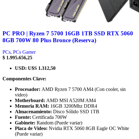
PC PRO | Ryzen 7 5700 16GB 1TB SSD RTX 5060
8GB 700W 80 Plus Bronce (Reserva)
PCs
,
PCs Gamer
$
1.995.656,25
USD
:
U$S 1.312,50
Componentes Clave:
Procesador:
AMD Ryzen 7 5700 AM4 (Con cooler, sin
video)
Motherboard:
AMD MSI A520M AM4
Memoria RAM:
16GB 3200Mhz DDR4
Almacenamiento:
Disco Sólido SSD 1TB
Fuente:
Certificada 700W
Gabinete:
Random (Puede variar)
Placa de Video:
Nvidia RTX 5060 8GB Eagle OC White
(Puede variar)