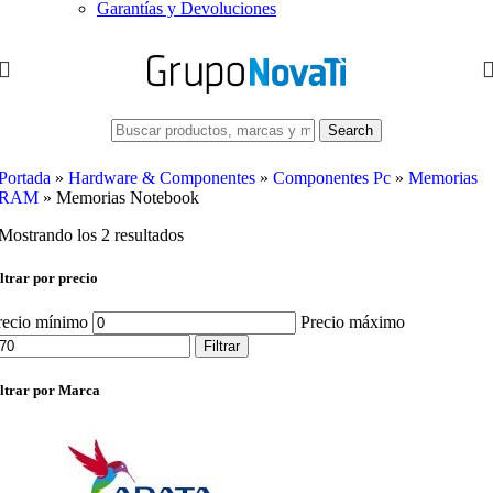
Garantías y Devoluciones
Search
Portada
»
Hardware & Componentes
»
Componentes Pc
»
Memorias
RAM
»
Memorias Notebook
Mostrando los 2 resultados
ltrar por precio
recio mínimo
Precio máximo
Filtrar
iltrar por Marca