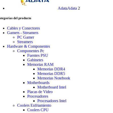
Adata
Adata
2
tegorías del producto
Cables y Conectores
Gamers - Streamers
PС Gamer
Streamers
Hardware & Componentes
Componentes Pc
Fuentes PSU
Gabinetes
Memorias RAM
Memorias DDR4
Memorias DDR5
Memorias Notebook
Motherboards
Motherboard Intel
Placas de Video
Procesadores
Procesadores Intel
Coolers Enfriamiento
Coolers CPU