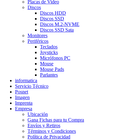
Placas de Video
Discos
Discos HDD
Discos SSD
Discos M.2-NVME
Discos SSD Sata
Monitores
Periféricos
Teclados
Joysticks
Micrófonos PC
Mouse
Mouse Pads
Parlantes
informatica
Servicio Técnico
Posnet
Imagen
Imprenta
Empresa
Ubicación
Gana Fichas para tu Compra
Envíos y Retiros
Términos y Condiciones
Política de Privacidad