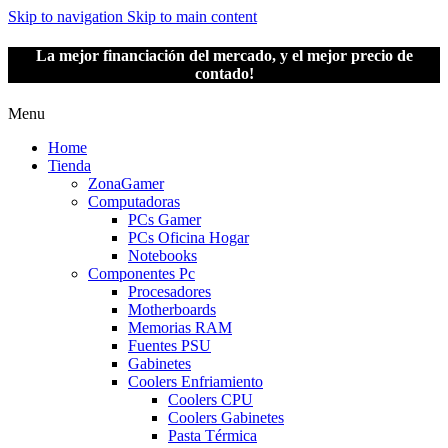
Skip to navigation
Skip to main content
La mejor financiación del mercado, y el mejor precio de
contado!
Menu
Home
Tienda
ZonaGamer
Computadoras
PCs Gamer
PCs Oficina Hogar
Notebooks
Componentes Pc
Procesadores
Motherboards
Memorias RAM
Fuentes PSU
Gabinetes
Coolers Enfriamiento
Coolers CPU
Coolers Gabinetes
Pasta Térmica