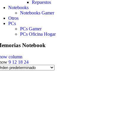
Repuestos
Notebooks
Notebooks Gamer
Otros
PCs
PCs Gamer
PCs Oficina Hogar
emorias Notebook
how column
how
9
12
18
24