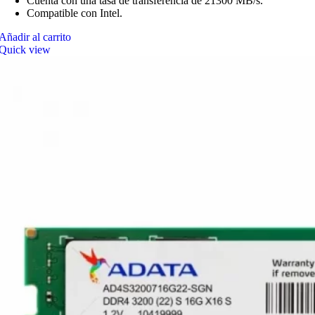
Cuenta con una tasa de transferencia de 21300 MB/s.
Compatible con Intel.
Añadir al carrito
Quick view