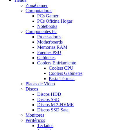
Tienda
ZonaGamer
Computadoras
PCs Gamer
PCs Oficina Hogar
Notebooks
Componentes Pc
Procesadores
Motherboards
Memorias RAM
Fuentes PSU
Gabinetes
Coolers Enfriamiento
Coolers CPU
Coolers Gabinetes
Pasta Térmica
Placas de Video
Discos
Discos HDD
Discos SSD
Discos M.2-NVME
Discos SSD Sata
Monitores
Periféricos
Teclados