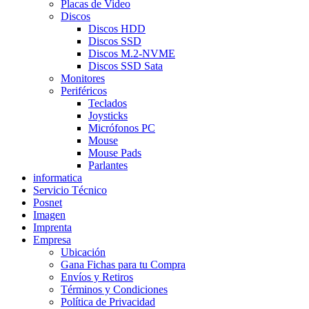
Placas de Video
Discos
Discos HDD
Discos SSD
Discos M.2-NVME
Discos SSD Sata
Monitores
Periféricos
Teclados
Joysticks
Micrófonos PC
Mouse
Mouse Pads
Parlantes
informatica
Servicio Técnico
Posnet
Imagen
Imprenta
Empresa
Ubicación
Gana Fichas para tu Compra
Envíos y Retiros
Términos y Condiciones
Política de Privacidad