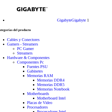
Gigabyte
Gigabyte
1
tegorías del producto
Cables y Conectores
Gamers - Streamers
PС Gamer
Streamers
Hardware & Componentes
Componentes Pc
Fuentes PSU
Gabinetes
Memorias RAM
Memorias DDR4
Memorias DDR5
Memorias Notebook
Motherboards
Motherboard Intel
Placas de Video
Procesadores
Procesadores Intel