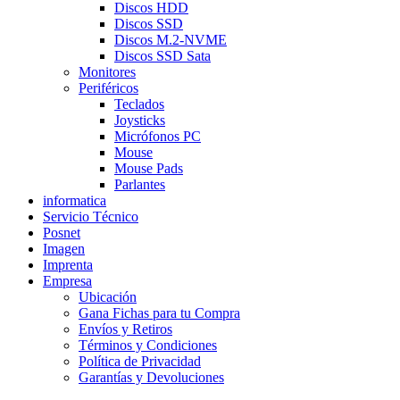
Discos HDD
Discos SSD
Discos M.2-NVME
Discos SSD Sata
Monitores
Periféricos
Teclados
Joysticks
Micrófonos PC
Mouse
Mouse Pads
Parlantes
informatica
Servicio Técnico
Posnet
Imagen
Imprenta
Empresa
Ubicación
Gana Fichas para tu Compra
Envíos y Retiros
Términos y Condiciones
Política de Privacidad
Garantías y Devoluciones