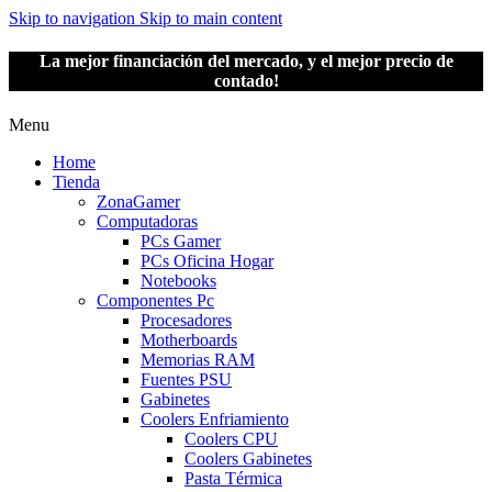
Skip to navigation
Skip to main content
La mejor financiación del mercado, y el mejor precio de
contado!
Menu
Home
Tienda
ZonaGamer
Computadoras
PCs Gamer
PCs Oficina Hogar
Notebooks
Componentes Pc
Procesadores
Motherboards
Memorias RAM
Fuentes PSU
Gabinetes
Coolers Enfriamiento
Coolers CPU
Coolers Gabinetes
Pasta Térmica