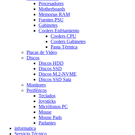
Procesadores
Motherboards
Memorias RAM
Fuentes PSU
Gabinetes
Coolers Enfriamiento
Coolers CPU
Coolers Gabinetes
Pasta Térmica
Placas de Video
Discos
Discos HDD
Discos SSD
Discos M.2-NVME
Discos SSD Sata
Monitores
Periféricos
Teclados
Joysticks
Micrófonos PC
Mouse
Mouse Pads
Parlantes
informatica
Servicio Técnico