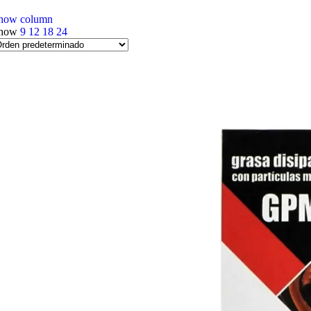
how column
how
9
12
18
24