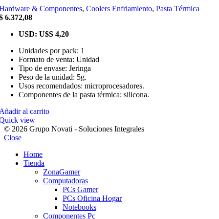
Hardware & Componentes
,
Coolers Enfriamiento
,
Pasta Térmica
$
6.372,08
USD
:
U$S 4,20
Unidades por pack: 1
Formato de venta: Unidad
Tipo de envase: Jeringa
Peso de la unidad: 5g.
Usos recomendados: microprocesadores.
Componentes de la pasta térmica: silicona.
Añadir al carrito
Quick view
© 2026 Grupo Novati - Soluciones Integrales
Close
Home
Tienda
ZonaGamer
Computadoras
PCs Gamer
PCs Oficina Hogar
Notebooks
Componentes Pc