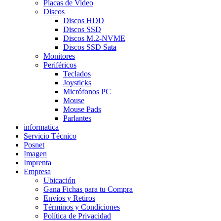
Placas de Video
Discos
Discos HDD
Discos SSD
Discos M.2-NVME
Discos SSD Sata
Monitores
Periféricos
Teclados
Joysticks
Micrófonos PC
Mouse
Mouse Pads
Parlantes
informatica
Servicio Técnico
Posnet
Imagen
Imprenta
Empresa
Ubicación
Gana Fichas para tu Compra
Envíos y Retiros
Términos y Condiciones
Política de Privacidad