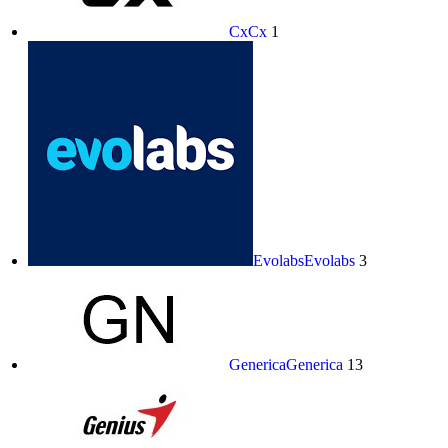
Cx
Cx
1
Evolabs
Evolabs
3
Generica
Generica
13