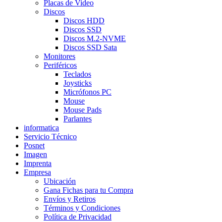
Placas de Video
Discos
Discos HDD
Discos SSD
Discos M.2-NVME
Discos SSD Sata
Monitores
Periféricos
Teclados
Joysticks
Micrófonos PC
Mouse
Mouse Pads
Parlantes
informatica
Servicio Técnico
Posnet
Imagen
Imprenta
Empresa
Ubicación
Gana Fichas para tu Compra
Envíos y Retiros
Términos y Condiciones
Política de Privacidad