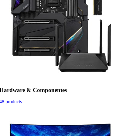
Hardware & Componentes
48 products