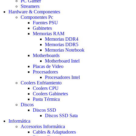
PС Gamer
Streamers
Hardware & Componentes
Componentes Pc
Fuentes PSU
Gabinetes
Memorias RAM
Memorias DDR4
Memorias DDR5
Memorias Notebook
Motherboards
Motherboard Intel
Placas de Video
Procesadores
Procesadores Intel
Coolers Enfriamiento
Coolers CPU
Coolers Gabinetes
Pasta Térmica
Discos
Discos SSD
Discos SSD Sata
Informática
Accesorios Informática
Cables & Adaptadores