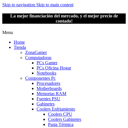
Skip to navigation
Skip to main content
La mejor financiación del mercado, y el mejor precio de
contado!
Menu
Home
Tienda
ZonaGamer
Computadoras
PCs Gamer
PCs Oficina Hogar
Notebooks
Componentes Pc
Procesadores
Motherboards
Memorias RAM
Fuentes PSU
Gabinetes
Coolers Enfriamiento
Coolers CPU
Coolers Gabinetes
Pasta Térmica