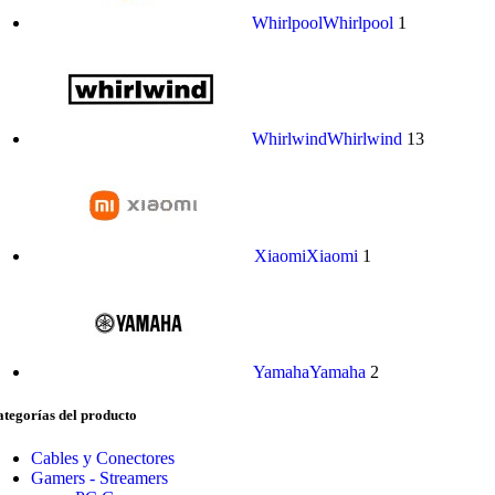
Whirlpool
Whirlpool
1
Whirlwind
Whirlwind
13
Xiaomi
Xiaomi
1
Yamaha
Yamaha
2
tegorías del producto
Cables y Conectores
Gamers - Streamers