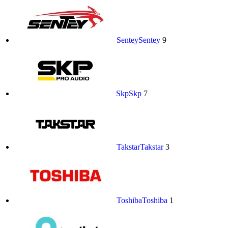
Sentey
Sentey
9
Skp
Skp
7
Takstar
Takstar
3
Toshiba
Toshiba
1