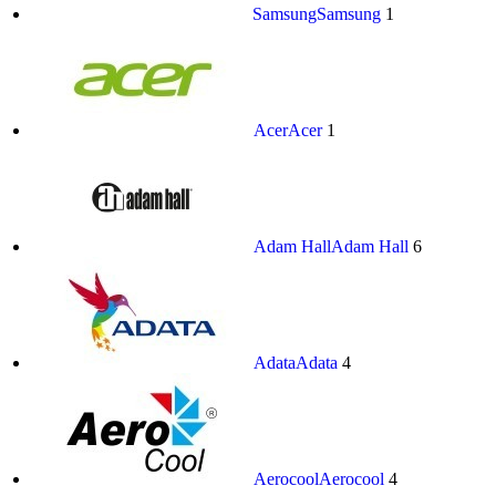
Samsung
Samsung
1
Acer
Acer
1
Adam Hall
Adam Hall
6
Adata
Adata
4
Aerocool
Aerocool
4