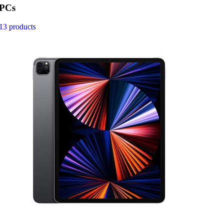
PCs
13 products