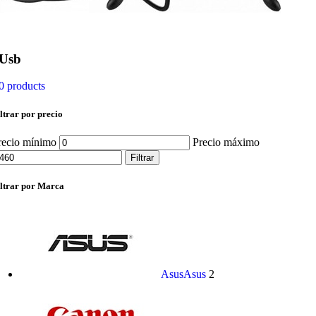
Usb
0 products
ltrar por precio
recio mínimo
Precio máximo
Filtrar
iltrar por Marca
Asus
Asus
2