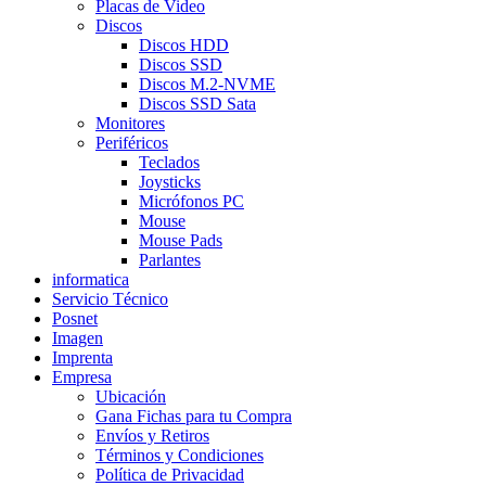
Placas de Video
Discos
Discos HDD
Discos SSD
Discos M.2-NVME
Discos SSD Sata
Monitores
Periféricos
Teclados
Joysticks
Micrófonos PC
Mouse
Mouse Pads
Parlantes
informatica
Servicio Técnico
Posnet
Imagen
Imprenta
Empresa
Ubicación
Gana Fichas para tu Compra
Envíos y Retiros
Términos y Condiciones
Política de Privacidad