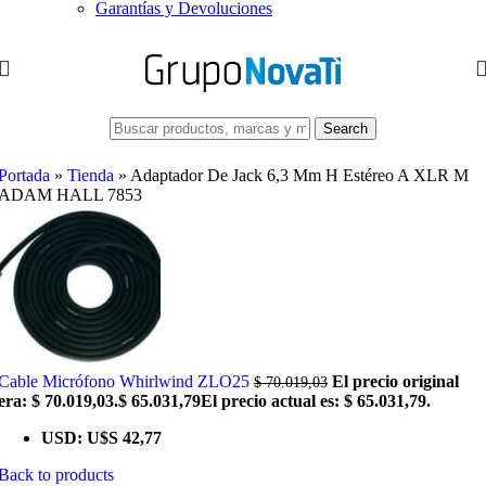
Garantías y Devoluciones
Search
Portada
»
Tienda
»
Adaptador De Jack 6,3 Mm H Estéreo A XLR M
ADAM HALL 7853
Cable Micrófono Whirlwind ZLO25
El precio original
$
70.019,03
era: $ 70.019,03.
$
65.031,79
El precio actual es: $ 65.031,79.
USD
:
U$S 42,77
Back to products