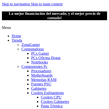
Skip to navigation
Skip to main content
La mejor financiación del mercado, y el mejor precio de
contado!
Menu
Home
Tienda
ZonaGamer
Computadoras
PCs Gamer
PCs Oficina Hogar
Notebooks
Componentes Pc
Procesadores
Motherboards
Memorias RAM
Fuentes PSU
Gabinetes
Coolers Enfriamiento
Coolers CPU
Coolers Gabinetes
Pasta Térmica