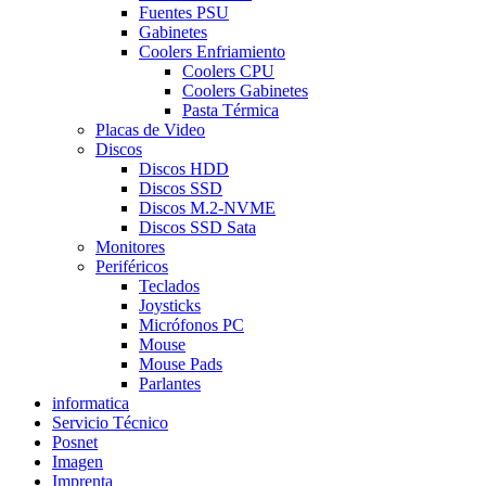
Fuentes PSU
Gabinetes
Coolers Enfriamiento
Coolers CPU
Coolers Gabinetes
Pasta Térmica
Placas de Video
Discos
Discos HDD
Discos SSD
Discos M.2-NVME
Discos SSD Sata
Monitores
Periféricos
Teclados
Joysticks
Micrófonos PC
Mouse
Mouse Pads
Parlantes
informatica
Servicio Técnico
Posnet
Imagen
Imprenta