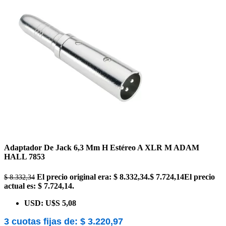
Adaptador De Jack 6,3 Mm H Estéreo A XLR M ADAM
HALL 7853
El precio original era: $ 8.332,34.
$
7.724,14
El precio
$
8.332,34
actual es: $ 7.724,14.
USD
:
U$S 5,08
3 cuotas fijas de:
$
3.220,97