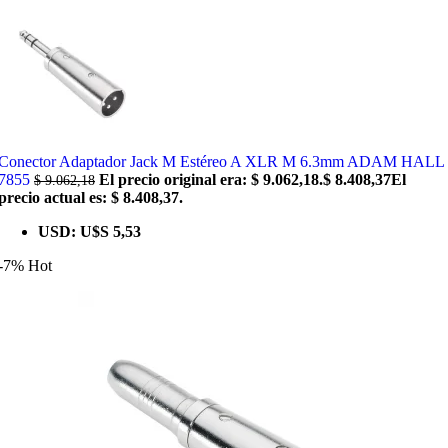
Conector Adaptador Jack M Estéreo A XLR M 6.3mm ADAM HALL
7855
El precio original era: $ 9.062,18.
$
8.408,37
El
$
9.062,18
precio actual es: $ 8.408,37.
USD
:
U$S 5,53
-7%
Hot