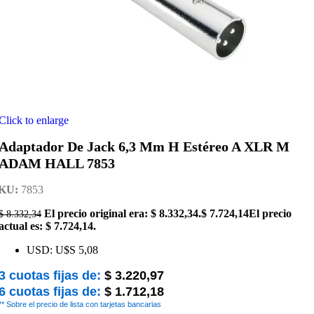
Click to enlarge
Adaptador De Jack 6,3 Mm H Estéreo A XLR M
ADAM HALL 7853
KU:
7853
El precio original era: $ 8.332,34.
$
7.724,14
El precio
$
8.332,34
actual es: $ 7.724,14.
USD
:
U$S 5,08
3 cuotas fijas de:
$
3.220,97
6 cuotas fijas de:
$
1.712,18
** Sobre el precio de lista con tarjetas bancarias