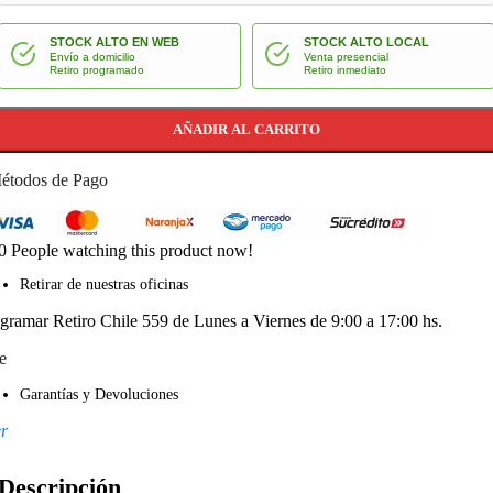
STOCK ALTO EN WEB
STOCK ALTO LOCAL
Envío a domicilio
Venta presencial
Retiro programado
Retiro inmediato
AÑADIR AL CARRITO
étodos de Pago
0
People watching this product now!
Retirar de nuestras oficinas
gramar Retiro Chile 559 de Lunes a Viernes de 9:00 a 17:00 hs.
e
Garantías y Devoluciones
r
Descripción