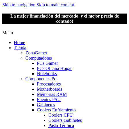
Skip to navigation
Skip to main content
La mejor financiación del mercado, y el mejor precio de
contado!
Menu
Home
Tienda
ZonaGamer
Computadoras
PCs Gamer
PCs Oficina Hogar
Notebooks
Componentes Pc
Procesadores
Motherboards
Memorias RAM
Fuentes PSU
Gabinetes
Coolers Enfriamiento
Coolers CPU
Coolers Gabinetes
Pasta Térmica