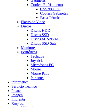
Gabinetes
Coolers Enfriamiento
Coolers CPU
Coolers Gabinetes
Pasta Térmica
Placas de Video
Discos
Discos HDD
Discos SSD
Discos M.2-NVME
Discos SSD Sata
Monitores
Periféricos
Teclados
Joysticks
Micrófonos PC
Mouse
Mouse Pads
Parlantes
informatica
Servicio Técnico
Posnet
Imagen
Imprenta
Empresa