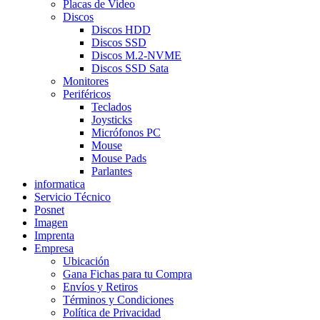
Placas de Video
Discos
Discos HDD
Discos SSD
Discos M.2-NVME
Discos SSD Sata
Monitores
Periféricos
Teclados
Joysticks
Micrófonos PC
Mouse
Mouse Pads
Parlantes
informatica
Servicio Técnico
Posnet
Imagen
Imprenta
Empresa
Ubicación
Gana Fichas para tu Compra
Envíos y Retiros
Términos y Condiciones
Política de Privacidad