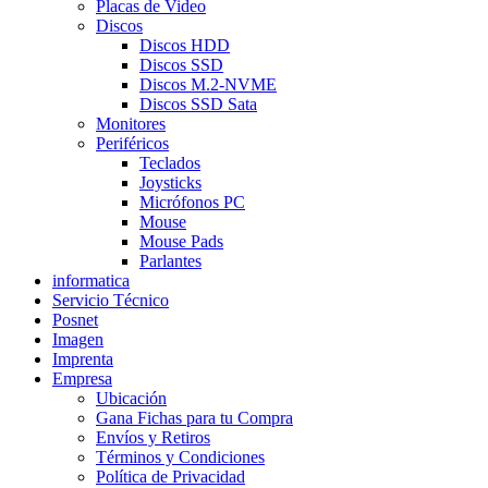
Placas de Video
Discos
Discos HDD
Discos SSD
Discos M.2-NVME
Discos SSD Sata
Monitores
Periféricos
Teclados
Joysticks
Micrófonos PC
Mouse
Mouse Pads
Parlantes
informatica
Servicio Técnico
Posnet
Imagen
Imprenta
Empresa
Ubicación
Gana Fichas para tu Compra
Envíos y Retiros
Términos y Condiciones
Política de Privacidad