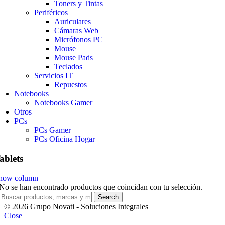
Toners y Tintas
Periféricos
Auriculares
Cámaras Web
Micrófonos PC
Mouse
Mouse Pads
Teclados
Servicios IT
Repuestos
Notebooks
Notebooks Gamer
Otros
PCs
PCs Gamer
PCs Oficina Hogar
ablets
how column
No se han encontrado productos que coincidan con tu selección.
Search
© 2026 Grupo Novati - Soluciones Integrales
Close