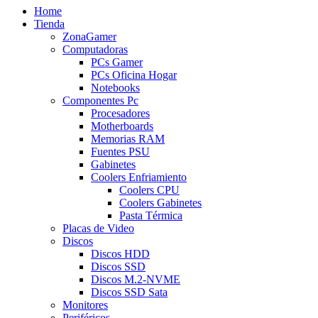
Home
Tienda
ZonaGamer
Computadoras
PCs Gamer
PCs Oficina Hogar
Notebooks
Componentes Pc
Procesadores
Motherboards
Memorias RAM
Fuentes PSU
Gabinetes
Coolers Enfriamiento
Coolers CPU
Coolers Gabinetes
Pasta Térmica
Placas de Video
Discos
Discos HDD
Discos SSD
Discos M.2-NVME
Discos SSD Sata
Monitores
Periféricos