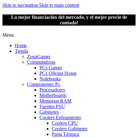
Skip to navigation
Skip to main content
La mejor financiación del mercado, y el mejor precio de
contado!
Menu
Home
Tienda
ZonaGamer
Computadoras
PCs Gamer
PCs Oficina Hogar
Notebooks
Componentes Pc
Procesadores
Motherboards
Memorias RAM
Fuentes PSU
Gabinetes
Coolers Enfriamiento
Coolers CPU
Coolers Gabinetes
Pasta Térmica