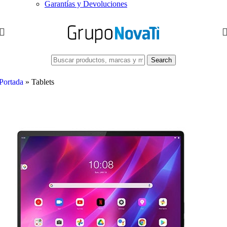
Garantías y Devoluciones
Search
Portada
»
Tablets